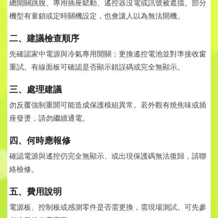
總開關跳脫、專用插座鬆動、遙控器沒電或訊號被遮擋。部分
機型有童鎖或定時關機設定，也會讓人以為無法開機。
二、建議檢查順序
先確認家中電源與冷氣專用開關；更換遙控電池並對準接收窗
重試。有線面板可確認是否顯示錯誤碼或完全無顯示。
三、處理建議
勿反覆強制重開可能造成保護模組異常。若外觀有燒焦味或插
座發燙，請勿繼續通電。
四、何時應報修
確認電源與遙控仍完全無顯示、或出現保護碼無法復歸，請聯
絡檢修。
五、費用說明
電源板、控制板或感測零件是否需更換，需現場測試。可先參