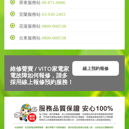
屏東服務站
08-871-0086
宜蘭服務站
03-930-2493
花蓮服務站
0800-000538
台東服務站
0800-000538
維修聲寶 / VITO家電家
線上預約報修
電故障如何報修，請多
採用線上報修預約服務！