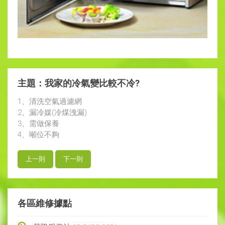
主題：我家的冷氣變比較不冷?
1、清洗空氣過濾網
2、漏冷媒(冷煤洩漏)
3、需做保養
4、噸位不夠
上一則
下一則
各區維修據點