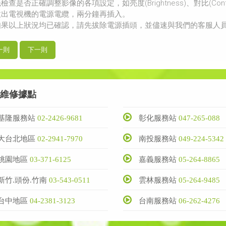
檢查是否正確調整影像的各項設定，如亮度(Brightness)、對比(Contra
拔出電視機的電源電纜，兩分鐘再插入。
如果以上狀況均已確認，請先拔除電源插頭，並儘速與我們的客服人
一則
下一則
維修據點
基隆服務站
02-2426-9681
彰化服務站
047-265-088
大台北地區
02-2941-7970
南投服務站
049-224-5342
桃園地區
03-371-6125
嘉義服務站
05-264-8865
新竹.頭份.竹南
03-543-0511
雲林服務站
05-264-9485
台中地區
04-2381-3123
台南服務站
06-262-4276