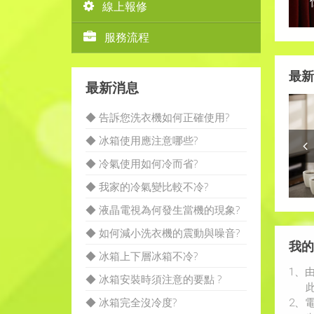
線上報修
服務流程
最新
最新消息
◆ 告訴您洗衣機如何正確使用?
◆ 冰箱使用應注意哪些?
◆ 冷氣使用如何冷而省?
◆ 我家的冷氣變比較不冷?
◆ 液晶電視為何發生當機的現象?
◆ 如何減小洗衣機的震動與噪音?
我的
◆ 冰箱上下層冰箱不冷?
1、
◆ 冰箱安裝時須注意的要點 ?
此時
◆ 冰箱完全沒冷度?
2、