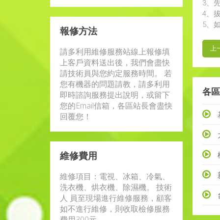
3、先
4、
5、
報修方法
上
請多利用維修服務站線上報修填
上客戶資料送出後，我們會盡快
請技術員與您約定服務時間。 若
您有機器的問題請教，請多利用
各區
即時諮詢服務提出說明，或留下
您的Email信箱，各區站長會盡快
回覆您！
維修費用
維修項目：電視、冰箱、冷氣、
洗衣機、烘衣機、除濕機。 技術
人 員至現場進行維修服務，顧客
如不進行維修，則收取檢修服務
費用300元。