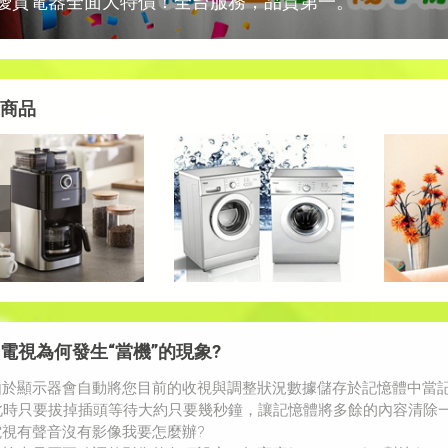
優質電器全面大特價！全台服務，品質第一。
商品
電視為何發生“當機”的現象?
由於顯示器會自動將您目前的收視與調整狀況數據儲存於記憶體中當記
只要拔掉插頭等待大約只要幾秒鐘，讓記憶體將多餘的內容清除一
電視有聲音沒有影像我要怎麼辦?