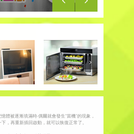
憶體被逐漸填滿時‧偶爾就會發生"當機"的現象，
下，再重新插回啟動，就可以恢復正常了。