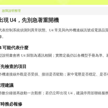
｜
故障說明整理
出現 U4，先別急著重開機
代表控制系統偵測到異常狀態。U4 常見與內外機連線訊號或電源品
修。
4 可能代表什麼
型說明書會將 U4 歸類為通訊相關；實際定義仍以各機型手冊為準
可先檢查的項目
外機連接線外觀是否受損、接頭是否鬆動；家中電壓是否穩定、是否
處理建議
待數分鐘後再啟動一次觀察；若仍立即出現 U4，建議停用並聯絡服
何時務必報修