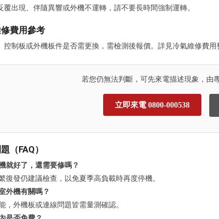
反覆出現、伴隨異響或外機不運轉，請不要長時間強制運轉。
維修費用參考
、控制板或外機板件是否需更換，需檢測後報價。詳見冷氣維修費用
若您仍無法判斷，可先來電描述現象，由
立即來電 0800-000538
題（FAQ）
機就好了，還需要修嗎？
繁復發仍建議檢查，以免夏季高負載時再度停機。
室外機有關嗎？
能，外機板或連線問題皆需量測確認。
內是否免費？