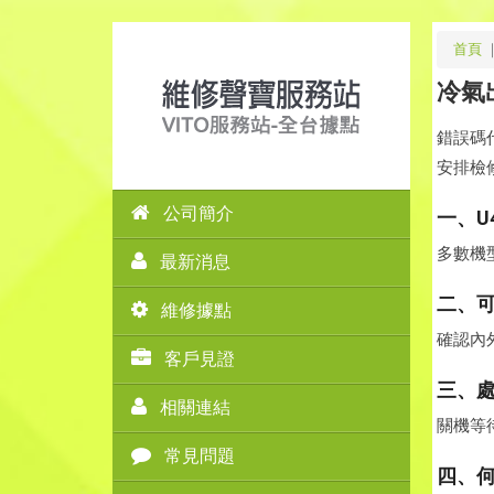
首頁
冷氣
錯誤碼
安排檢
公司簡介
一、U
多數機
最新消息
二、
維修據點
確認內
客戶見證
三、
相關連結
關機等
常見問題
四、