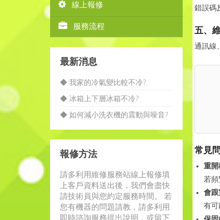
線上報修
錯誤碼
服務流程
五、
通訊線
最新消息
◆ 我家的冷氣變比較不冷?
◆ 冰箱上下層冰箱不冷?
◆ 如何減小洗衣機的震動與噪音?
常見問
報修方法
重開
請多利用維修服務站線上報修填
若頻
上客戶資料送出後，我們會盡快
會跟
請技術員與您約定服務時間。 若
您有機器的問題請教，請多利用
有可
即時諮詢服務提出說明，或留下
保固