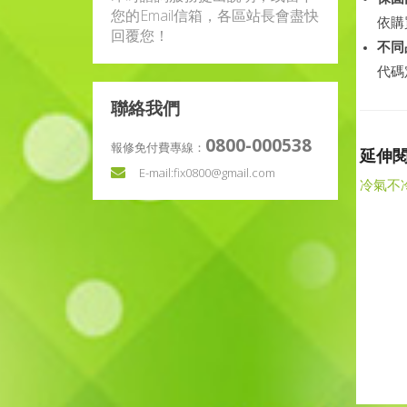
您的Email信箱，各區站長會盡快
依購
回覆您！
不同
代碼
聯絡我們
0800-000538
報修免付費專線：
延伸
E-mail:
fix0800@gmail.com
冷氣不